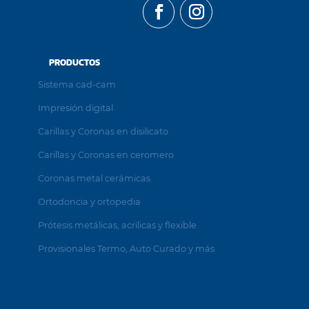
PRODUCTOS
Sistema cad-cam
Impresión digital
Carillas y Coronas en disilicato
Carillas y Coronas en ceromero
Coronas metal cerámicas
Ortodoncia y ortopedia
Prótesis metálicas, acrílicas y flexible
Provisionales Termo, Auto Curado y más