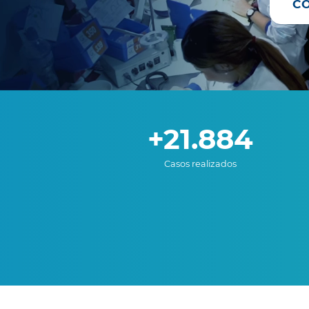
C
21.884
Casos realizados