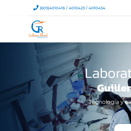

(605)4010416 / 4010423 / 4010454
Reproductor
de
vídeo
Laborat
Guille
Tecnología y ca